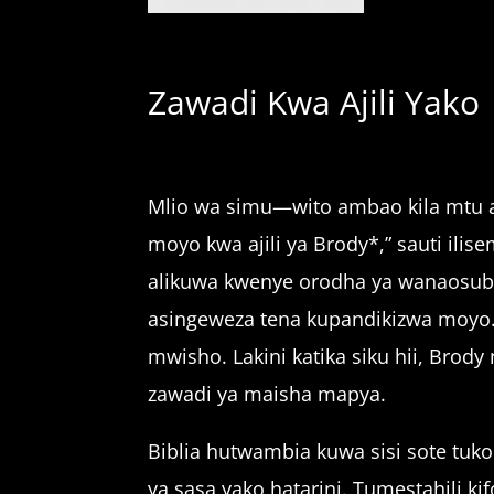
Zawadi Kwa Ajili Yako
Mlio wa simu—wito ambao kila mtu a
moyo kwa ajili ya Brody*,” sauti ili
alikuwa kwenye orodha ya wanaosubi
asingeweza tena kupandikizwa moyo.
mwisho. Lakini katika siku hii, Bro
zawadi ya maisha mapya.
Biblia hutwambia kuwa sisi sote tuko
ya sasa yako hatarini. Tumestahili 