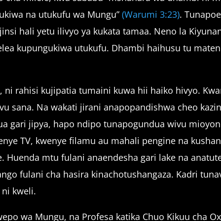
ukiwa na utukufu wa Mungu”
(Warumi 3:23)
. Tunapoe
nsi hali yetu ilivyo ya kukata tamaa. Neno la Kiyunan
a kupungukiwa utukufu. Dhambi haihusu tu matendo 
ni rahisi kujipatia tumaini kuwa hii haiko hivyo. K
vu sana. Na wakati jirani anapopandishwa cheo kazi
unua gari jipya, hapo ndipo tunapogundua wivu mi
nye TV, kwenye filamu au mahali pengine na kushan
e. Huenda mtu fulani anaendesha gari lake na anat
ango fulani cha hasira kinachotushangaza. Kadri tu
ni kweli.
uwepo wa Mungu, na Profesa katika Chuo Kikuu cha Ox