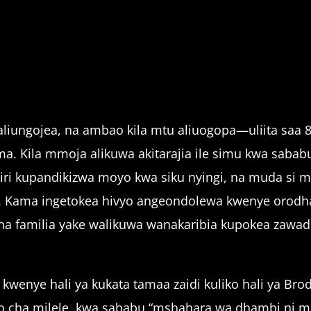
liungojea, na ambao kila mtu aliuogopa—uliita saa 
sema. Kila mmoja alikuwa akitarajia ile simu kwa sab
ri kupandikizwa moyo kwa siku nyingi, na muda si 
 Kama ingetokea hivyo angeondolewa kwenye orodha 
dy na familia yake walikuwa wanakaribia kupokea za
 kwenye hali ya kukata tamaa zaidi kuliko hali ya Br
kifo cha milele, kwa sababu “mshahara wa dhambi ni m