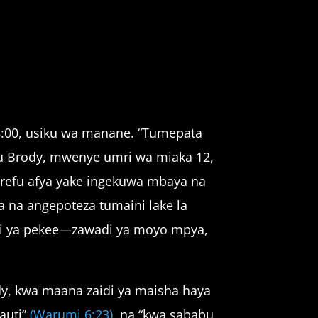
8:00, usiku wa manane. “Tumepata
abu Brody, mwenye umri wa miaka 12,
mrefu afya yake ingekuwa mbaya na
na angepoteza tumaini lake la
wadi ya pekee—zawadi ya moyo mpya,
ody, kwa maana zaidi ya maisha haya
auti”
(Warumi 6:23)
, na “kwa sababu