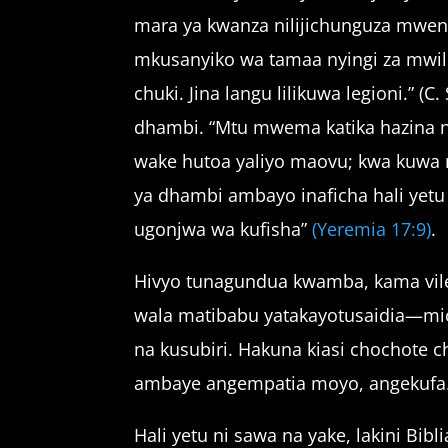
mara ya kwanza nilijichunguza mwen
mkusanyiko wa tamaa nyingi za mwil
chuki. Jina langu lilikuwa legioni.” 
dhambi. “Mtu mwema katika hazina 
wake hutoa yaliyo maovu; kwa kuwa 
ya dhambi ambayo inaficha hali yetu
ugonjwa wa kufisha”
(Yeremia 17:9)
.
Hivyo tunagundua kwamba, kama vile
wala matibabu yatakayotusaidia—mioy
na kusubiri. Hakuna kiasi chochote
ambaye angempatia moyo, angekufa
Hali yetu ni sawa na yake, lakini Bib