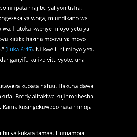
nilipata majibu yaliyonitisha:
oongezeka ya woga, mlundikano wa
aambiwa, hutoka kwenye mioyo yetu ya
vu katika hazina mbovu ya moyo
e.”
(Luka 6:45)
. Ni kweli, ni mioyo yetu
nganyifu kuliko vitu vyote, una
tutaweza kupata nafuu. Hakuna dawa
kufa. Brody alitakiwa kujiorodhesha
aji. Kama kusingekuwepo hata mmoja
ali hii ya kukata tamaa. Hutuambia