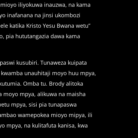
 mioyo iliyokuwa inauzwa, na kama
yo inafanana na jinsi ukombozi
le katika Kristo Yesu Bwana wetu”
fo, pia hututangazia dawa kama
upaswi kusubiri. Tunaweza kuipata
iri kwamba unauhitaji moyo huu mpya,
tumia. Omba tu. Brody alitoka
a moyo mpya, alikuwa na maisha
wetu mpya, sisi pia tunapaswa
e ambao wamepokea mioyo mipya, ili
 mpya, na kulitafuta kanisa, kwa