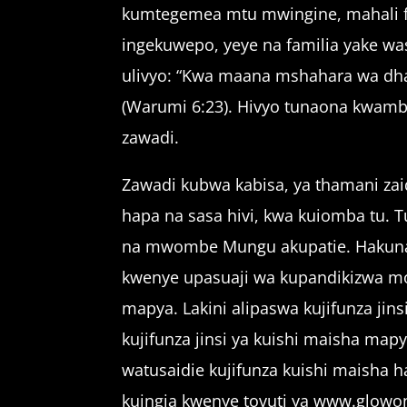
kumtegemea mtu mwingine, mahali fu
ingekuwepo, yeye na familia yake wa
ulivyo: “Kwa maana mshahara wa dham
(Warumi 6:23). Hivyo tunaona kwamba
zawadi.
Zawadi kubwa kabisa, ya thamani zaid
hapa na sasa hivi, kwa kuiomba tu. 
na mwombe Mungu akupatie. Hakuna 
kwenye upasuaji wa kupandikizwa m
mapya. Lakini alipaswa kujifunza ji
kujifunza jinsi ya kuishi maisha ma
watusaidie kujifunza kuishi maisha 
kuingia kwenye tovuti ya www.glowon