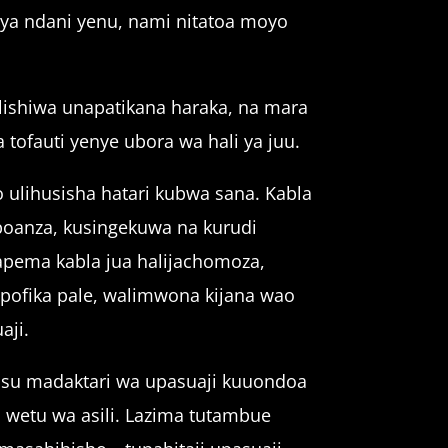
ya ndani yenu, nami nitatoa moyo
lishiwa unapatikana haraka, na mara
tofauti yenye ubora wa hali ya juu.
o ulihusisha hatari kubwa sana. Kabla
oanza, kusingekuwa na kurudi
apema kabla jua halijachomoza,
ipofika pale, walimwona kijana wao
aji.
uhusu madaktari wa upasuaji kuuondoa
wetu wa asili. Lazima tutambue