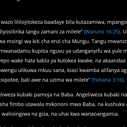
azo lililojitokeza baadaye bila kutazamiwa, mpango
liyositirika tangu zamani za milele”
(Warumi 16:25)
. 
uwa msingi wa kiti cha enzi cha Mungu. Tangu mwanz
 la mwanadamu kupitia nguvu ya udanganyifu wa yul
wepo wake hata kabla ya kutokea kwake, na akaandaa n
mwengu ulikuwa mkuu sana, kiasi kwamba alifanya a
sipotee, bali awe na uzima wa milele”
(Yohana 3:16)
.
angeliweza kubaki pamoja na Baba. Angeliweza kubaki
disha fimbo utawala mikononi mwa Baba, na kushuka c
a walioingiwa na giza, na uhai kwa wanaoangamia.