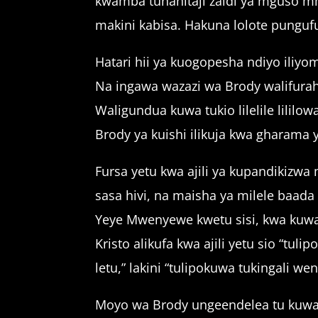
kwamba tunahitaji zaidi ya mguso m
makini kabisa. Hakuna lolote pungufu
Hatari hii ya kuogopesha ndiyo iliy
Na ingawa wazazi wa Brody walifurah
Waligundua kuwa tukio lilelile lililo
Brody ya kuishi ilikuja kwa gharama 
Fursa yetu kwa ajili ya kupandikizwa
sasa hivi, na maisha ya milele baad
Yeye Mwenyewe kwetu sisi, kwa kuwa K
Kristo alikufa kwa ajili yetu sio “tuli
letu,” lakini “tulipokuwa tukingali w
Moyo wa Brody ungeendelea tu kuwa na