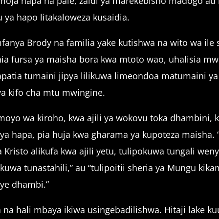
moja hapa na pale, zaidi ya marekebisho madogo au
 ya hapo litakaloweza kusaidia.
omfanya Brody na familia yake kutishwa na wito wa 
ia fursa ya maisha bora kwa mtoto wao, uhalisia mwi
wapatia tumaini jipya lilikuwa limeondoa matumaini ya 
ya kifo cha mtu mwingine.
 moyo wa kiroho, kwa ajili ya wokovu toka dhambini, 
a ya hapa, pia huja kwa gharama ya kupoteza maisha
risto alikufa kwa ajili yetu, tulipokuwa tungali we
pokuwa tunastahili,” au “tulipoitii sheria ya Mungu kika
enye dhambi.”
 hali mbaya ikiwa usingebadilishwa. Hitaji lake kuu 