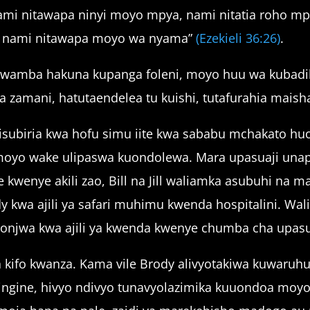
ami nitawapa ninyi moyo mpya, nami nitatia roho mp
u, nami nitawapa moyo wa nyama”
(Ezekieli 36:26)
.
ni kwamba hakuna kupanga foleni, moyo huu wa kubadi
amani, hatutaendelea tu kuishi, tutafurahia maisha 
lisubiria kwa hofu simu iite kwa sababu mchakato hu
moyo wake ulipaswa kuondolewa. Mara upasuaji unap
wenye akili zao, Bill na Jill waliamka asubuhi na m
kwa ajili ya safari muhimu kwenda hospitalini. Wal
njwa kwa ajili ya kwenda kwenye chumba cha upasu
i ya kifo kwanza. Kama vile Brody alivyotakiwa kuwar
ngine, hivyo ndivyo tunavyolazimika kuuondoa moyo 