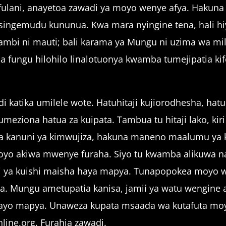
lani, anayetoa zawadi ya moyo wenye afya. Hakuna
singemudu kununua. Kwa mara nyingine tena, hali hi
bi ni mauti; bali karama ya Mungu ni uzima wa mile
 fungu hilohilo linalotuonya kwamba tumejipatia ki
i katika umilele wote. Hatuhitaji kujiorodhesha, hat
Tumeziona hatua za kuipata. Tambua tu hitaji lako, k
kanuni ya kimwujiza, hakuna maneno maalumu ya ku
oyo akiwa mwenye furaha. Siyo tu kwamba alikuwa n
nsi ya kuishi maisha haya mapya. Tunapopokea moyo 
pya. Mungu ametupatia kanisa, jamii ya watu wengin
hayo mapya. Unaweza kupata msaada wa kutafuta moyo
line.org. Furahia zawadi.