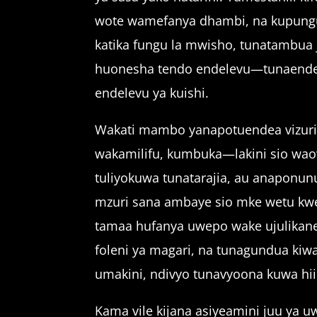
wote wamefanya dhambi, na kupung
katika fungu la mwisho, tunatambua ji
huonesha tendo endelevu—tunaendele
endelevu ya kuishi.
Wakati mambo yanapotuendea vizuri, 
wakamilifu, kumbuka—lakini sio wao
tuliyokuwa tunatarajia, au anapon
mzuri sana ambaye sio mke wetu kwe
tamaa hufanya uwepo wake ujulikan
foleni ya magari, na tunagundua kiw
umakini, ndivyo tunavyoona kuwa hii 
Kama vile kijana asiyeamini juu ya 