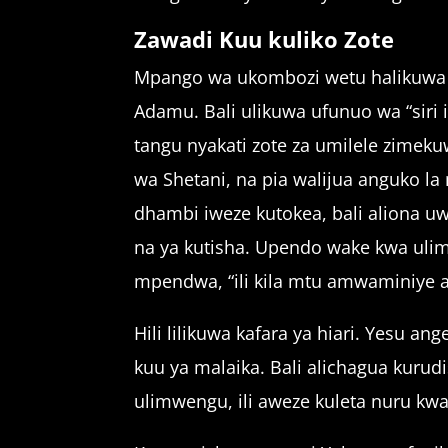
Zawadi Kuu kuliko Zote
Mpango wa ukombozi wetu halikuwa w
Adamu. Bali ulikuwa ufunuo wa “siri i
tangu nyakati zote za umilele zimek
wa Shetani, na pia walijua anguko
dhambi iweze kutokea, bali aliona u
na ya kutisha. Upendo wake kwa uli
mpendwa, “ili kila mtu amwaminiye a
Hili lilikuwa kafara ya hiari. Yesu 
kuu ya malaika. Bali alichagua kuru
ulimwengu, ili aweze kuleta nuru kw