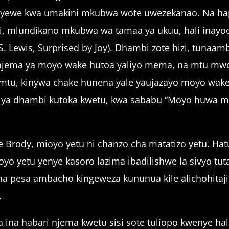
yewe kwa umakini mkubwa wote uwezekanao. Na hapo 
i, mlundikano mkubwa wa tamaa ya ukuu, hali inay
(C. S. Lewis, Surprised by Joy). Dhambi zote hizi, tun
njema ya moyo wake hutoa yaliyo mema, na mtu mwo
mtu, kinywa chake hunena yale yaujazayo moyo wak
 ya dhambi kutoka kwetu, kwa sababu “Moyo huwa mda
 Brody, mioyo yetu ni chanzo cha matatizo yetu. Ha
o yetu yenye kasoro lazima ibadilishwe la sivyo tuta
 cha pesa ambacho kingeweza kununua kile alichohit
.
lia ina habari njema kwetu sisi sote tuliopo kwenye h