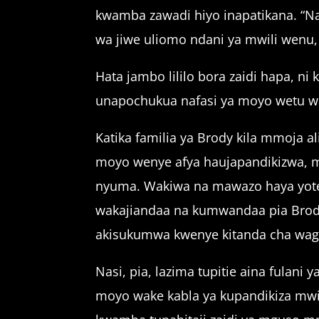
kwamba zawadi hiyo inapatikana. “N
wa jiwe uliomo ndani ya mwili wen
Hata jambo lililo bora zaidi hapa, 
unapochukua nafasi ya moyo wetu wa z
Katika familia ya Brody kila mmoja a
moyo wenye afya haujapandikizwa, 
nyuma. Wakiwa na mawazo haya yote k
wakajiandaa na kumwandaa pia Brody 
akisukumwa kwenye kitanda cha wago
Nasi, pia, lazima tupitie aina fulan
moyo wake kabla ya kupandikiza mwi