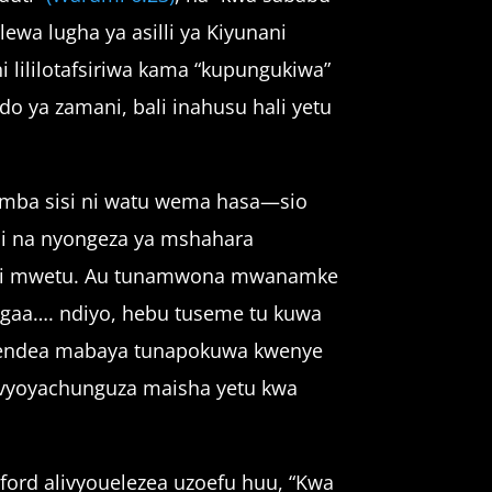
lewa lugha ya asilli ya Kiyunani
i lililotafsiriwa kama “kupungukiwa”
ya zamani, bali inahusu hali yetu
wamba sisi ni watu wema hasa—sio
ni na nyongeza ya mshahara
oyoni mwetu. Au tunamwona mwanamke
gaa…. ndiyo, hebu tuseme tu kuwa
utendea mabaya tunapokuwa kwenye
navyoyachunguza maisha yetu kwa
ford alivyouelezea uzoefu huu, “Kwa