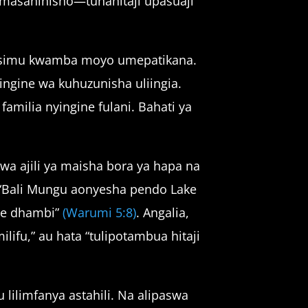
 masahihisho—tunahitaji upasuaji
ile simu kwamba moyo umepatikana.
ngine wa kuhuzunisha uliingia.
familia nyingine fulani. Bahati ya
kwa ajili ya maisha bora ya hapa na
. “Bali Mungu aonyesha pendo Lake
nye dhambi”
(Warumi 5:8)
. Angalia,
milifu,” au hata “tulipotambua hitaji
lilimfanya astahili. Na alipaswa