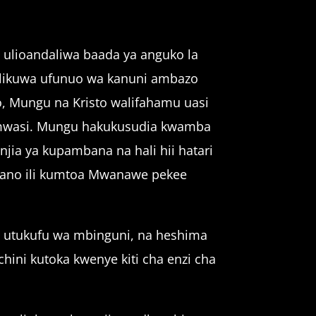
 ulioandaliwa baada ya anguko la
Ulikuwa ufunuo wa kanuni ambazo
o, Mungu na Kristo walifahamu uasi
e mwasi. Mungu hakukusudia kwamba
jia ya kupambana na hali hii hatari
gano ili kumtoa Mwanawe pekee
 na utukufu wa mbinguni, na heshima
hini kutoka kwenye kiti cha enzi cha