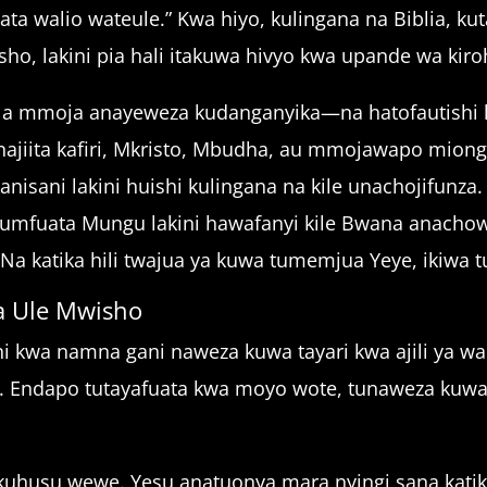
a walio wateule.” Kwa hiyo, kulingana na Biblia, kut
o, lakini pia hali itakuwa hivyo kwa upande wa kiro
ila mmoja anayeweza kudanganyika—na hatofautishi 
najiita kafiri, Mkristo, Mbudha, au mmojawapo mion
nisani lakini huishi kulingana na kile unachojifunza.
 kumfuata Mungu lakini hawafanyi kile Bwana anac
a katika hili twajua ya kuwa tumemjua Yeye, ikiwa 
ya Ule Mwisho
, ni kwa namna gani naweza kuwa tayari kwa ajili ya w
i. Endapo tutayafuata kwa moyo wote, tunaweza kuwa
uhusu wewe. Yesu anatuonya mara nyingi sana katik