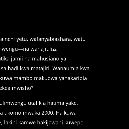
a nchi yetu, wafanyabiashara, watu
imwengu—na wanajiuliza
atika jamii na mahusiano ya
bisa hadi kwa matajiri. Wanaumia kwa
wa kuwa mambo makubwa yanakaribia
lekea mwisho?
limwengu utafikia hatima yake.
kia ukomo mwaka 2000. Haikuwa
e, lakini kamwe hakijawahi kuwepo