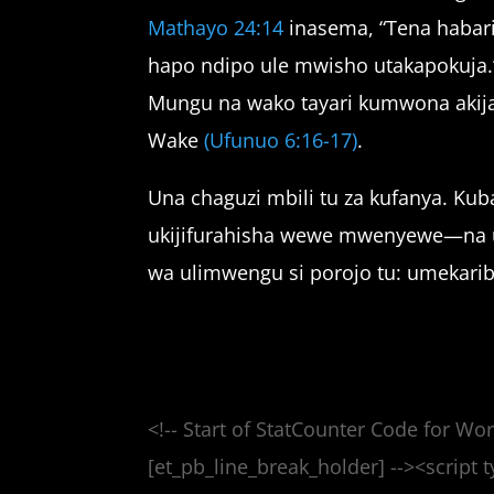
Mathayo 24:14
inasema, “Tena habari
hapo ndipo ule mwisho utakapokuja
Mungu na wako tayari kumwona akij
Wake
(Ufunuo 6:16-17)
.
Una chaguzi mbili tu za kufanya. Kub
ukijifurahisha wewe mwenyewe—na u
wa ulimwengu si porojo tu: umekarib
<!-- Start of StatCounter Code for Wor
[et_pb_line_break_holder] --><script t