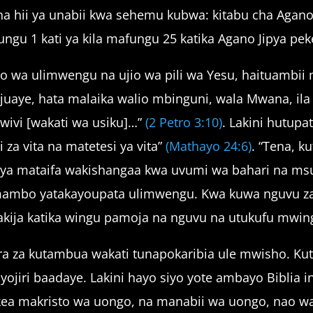
na hii ya unabii kwa sehemu kubwa: kitabu cha Agano 
fungu 1 kati ya kila mafungu 25 katika Agano Jipya pek
o wa ulimwengu na ujio wa pili wa Yesu, haituambii m
 aijuaye, hata malaika walio mbinguni, wala Mwana, il
wivi [wakati wa usiku]…”
(2 Petro 3:10)
. Lakini hutupa
 za vita na matetesi ya vita”
(Mathayo 24:6)
. “Tena, k
ki ya mataifa wakishangaa kwa uvumi wa bahari na m
ambo yatakayoupata ulimwengu. Kwa kuwa nguvu za m
ja katika wingu pamoja na nguvu na utukufu mwin
ra za kutambua wakati tunapokaribia ule mwisho. Kut
yojiri baadaye. Lakini hayo siyo yote ambayo Bibli
a makristo wa uongo, na manabii wa uongo, nao wa