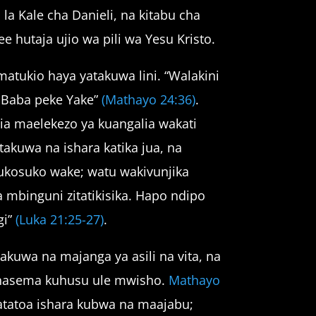
la Kale cha Danieli, na kitabu cha
ee hutaja ujio wa pili wa Yesu Kristo.
atukio haya yatakuwa lini. “Walakini
a Baba peke Yake”
(Mathayo 24:36)
.
tia maelekezo ya kuangalia wakati
utakuwa na ishara katika jua, na
sukosuko wake; watu wakivunjika
binguni zitatikisika. Hapo ndipo
gi”
(Luka 21:25-27)
.
akuwa na majanga ya asili na vita, na
a inasema kuhusu ule mwisho.
Mathayo
tatoa ishara kubwa na maajabu;