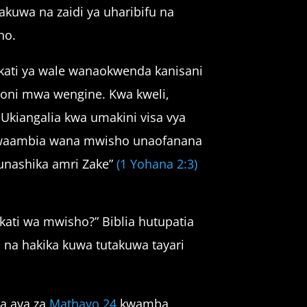
akuwa na zaidi ya uharibifu na
ho.
kati ya wale wanaokwenda kanisani
goni mwa wengine. Kwa kweli,
 Ukiangalia kwa umakini visa vya
howaambia wana mwisho unaofanana
tunashika amri Zake”
(1 Yohana 2:3)
akati wa mwisho?” Biblia hutupatia
 na hakika kuwa tutakuwa tayari
a aya za
Mathayo 24
kwamba