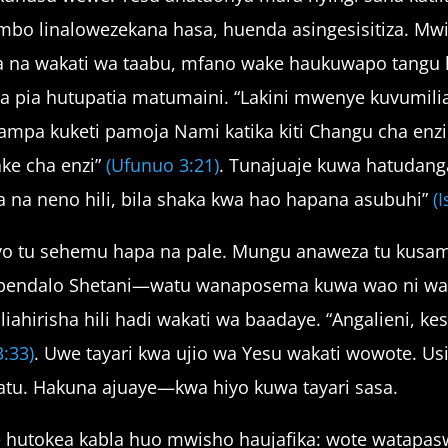
ambo linalowezekana hasa, huenda asingesisitiza.
 na wakati wa taabu, mfano wake haukuwapo tangu li
blia pia hutupatia matumaini. “Lakini mwenye kuvumil
tampa kuketi pamoja Nami katika kiti Changu cha enzi
ake cha enzi”
(Ufunuo 3:21)
. Tunajuaje kuwa hatudang
na neno hili, bila shaka kwa hao hapana asubuhi”
(
Siyo tu sehemu hapa na pale. Mungu anaweza tu ku
 apendalo Shetani—watu wanaposema kuwa wao ni wa 
uliahirisha hili hadi wakati wa baadaye. “Angalieni, 
:33)
. Uwe tayari kwa ujio wa Yesu wakati wowote. Us
tatu. Hakuna ajuaye—kwa hiyo kuwa tayari sasa.
ne hutokea kabla huo mwisho haujafika: wote watap