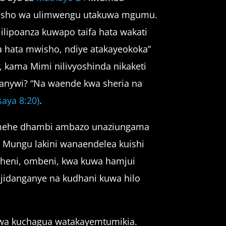
 Mwisho wa ulimwengu utakuwa mgumu.
lipoanza kuwapo taifa hata wakati
ia hata mwisho, ndiye atakayeokoka”
, kama Mimi nilivyoshinda nikaketi
anywi? “Na waende kwa sheria na
Isaya 8:20)
.
samehe dhambi ambazo unaziungama
Mungu lakini wanaendelea kuishi
kesheni, ombeni, kwa kuwa hamjui
ijidanganye na kudhani kuwa hilo
aswa kuchagua watakayemtumikia.