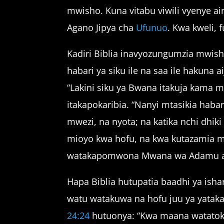
mwisho. Kuna vitabu viwili vyenye ai
Agano Jipya cha
Ufunuo
. Kwa kweli, 
Kadiri Biblia inavyozungumzia mwish
habari ya siku ile na saa ile hakuna
“Lakini siku ya Bwana itakuja kama m
itakapokaribia. “Nanyi mtasikia habari
mwezi, na nyota; na katika nchi dhi
mioyo kwa hofu, na kwa kutazamia m
watakapomwona Mwana wa Adamu aki
Hapa Biblia hutupatia baadhi ya isha
watu watakuwa na hofu juu ya yataka
24:24
hutuonya: “Kwa maana watatoke