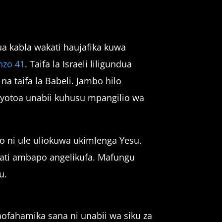
a kabla wakati haujafika kuwa
zo 41
. Taifa la Israeli liligundua
 taifa la Babeli. Jambo hilo
iliyotoa unabii kuhusu mpangilio wa
 ni ule uliokuwa ukimlenga Yesu.
ati ambapo angelikufa. Mafungu
u.
aofahamika sana ni unabii wa siku za