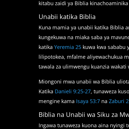
kitabu zaidi ya Biblia kinachoaminik
Unabii katika Biblia
Kuna mamia ya unabii katika Biblia 
kungekuwa na miaka saba ya mavuno 
katika
Yeremia 25
kuwa kwa sababu ya
lilipotokea, mfalme aliyewachukua m
tawala za ulimwengu kuanzia wakati
Miongoni mwa unabii wa Biblia uliot
Katika
Danieli 9:25-27
, tunaweza kus
mengine kama
Isaya 53:7
na
Zaburi 2
Biblia na Unabii wa Siku za M
Ingawa tunaweza kuona aina nyingi to