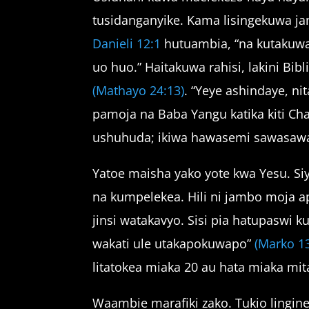
tusidanganyike. Kama lisingekuwa j
Danieli 12:1
hutuambia, “na kutakuwa
uo huo.” Haitakuwa rahisi, lakini Bi
(Mathayo 24:13)
. “Yeye ashindaye, ni
pamoja na Baba Yangu katika kiti Ch
ushuhuda; ikiwa hawasemi sawasawa 
Yatoe maisha yako yote kwa Yesu. 
na kumpelekea. Hili ni jambo moja
jinsi watakavyo. Sisi pia hatupaswi k
wakati ule utakapokuwapo”
(Marko 13
litatokea miaka 20 au hata miaka mi
Waambie marafiki zako. Tukio lingi