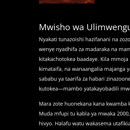
Mwisho wa Ulimweng
Nyakati tunazoishi hazifanani na zo
wenye nyadhifa za madaraka na maml
kitakachotokea baadaye. Kila mmoja 
kimataifa, na wanaangalia majanga ya
sababu ya taarifa za habari zinaz
kutokea—mambo yatakayobadili mwene
Mara zote huonekana kana kwamba ku
Muda mfupi tu kabla ya mwaka 2000
hivyo. Halafu watu wakasema utafik