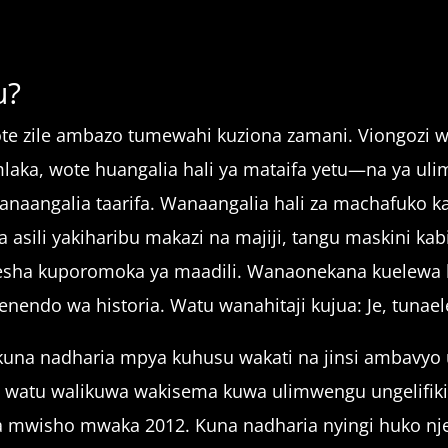
u?
zote zile ambazo tumewahi kuziona zamani. Viongozi w
aka, wote huangalia hali ya mataifa yetu—na ya ul
anaangalia taarifa. Wanaangalia hali za machafuko k
 asili yakiharibu makazi na majiji, tangu maskini ka
oonesha kuporomoka ya maadili. Wanaonekana kuele
ndo wa historia. Watu wanahitaji kujua: Je, tunae
na nadharia mpya kuhusu wakati na jinsi ambavyo u
, watu walikuwa wakisema kuwa ulimwengu ungelifi
ia mwisho mwaka 2012. Kuna nadharia nyingi huko nj