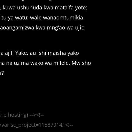
, kuwa ushuhuda kwa mataifa yote;
 tu ya watu: wale wanaomtumikia
naoangamizwa kwa mng’ao wa ujio
 ajili Yake, au ishi maisha yako
a na uzima wako wa milele. Mwisho
i?
he hosting) --><!--
->var sc_project=11587914; <!--