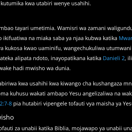
a kutumika kwa utabiri wenye usahihi.
ambao tayari umetimia. Wamisri wa zamani waligundu
ikifuatiwa na miaka saba ya njaa kubwa katika
Mwan
 kukosa kwao uaminifu, wangechukuliwa utumwani na
ateka alipata ndoto, inayopatikana katika
Danieli 2
, 
 wake hadi mwisho wa dunia.
abiriwa kwa usahihi kwa kiwango cha kushangaza mno
oma kuhusu wakati ambapo Yesu angelizaliwa na wak
2:7-8
pia hutabiri vipengele tofauti vya maisha ya Yes
wisho
fauti za unabii katika Biblia, mojawapo ya unabii un