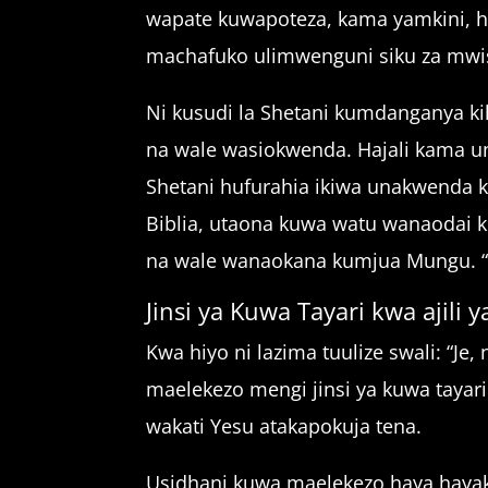
wapate kuwapoteza, kama yamkini, hat
machafuko ulimwenguni siku za mwish
Ni kusudi la Shetani kumdanganya k
na wale wasiokwenda. Hajali kama u
Shetani hufurahia ikiwa unakwenda ka
Biblia, utaona kuwa watu wanaodai
na wale wanaokana kumjua Mungu. “N
Jinsi ya Kuwa Tayari kwa ajili 
Kwa hiyo ni lazima tuulize swali: “Je
maelekezo mengi jinsi ya kuwa tayar
wakati Yesu atakapokuja tena.
Usidhani kuwa maelekezo haya hayak