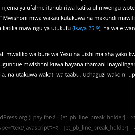
 njema ya ufalme itahubiriwa katika ulimwengu wote
.” Mwishoni mwa wakati kutakuwa na makundi mawili
a katika mawingu ya utukufu
(Isaya 25:9)
, na wale wa
ali mwaliko wa bure wa Yesu na uishi maisha yako kwa
gundue mwishoni kuwa hayana thamani inayolingan
ia, na utakuwa wakati wa taabu. Uchaguzi wako ni up
dPress.org (I pay for<!-- [et_pb_line_break_holder] -->t
ype="text/javascript"><!-- [et_pb_line_break_holder] -