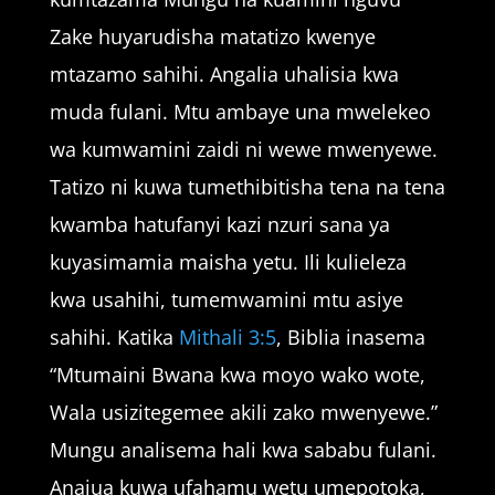
Zake huyarudisha matatizo kwenye
mtazamo sahihi. Angalia uhalisia kwa
muda fulani. Mtu ambaye una mwelekeo
wa kumwamini zaidi ni wewe mwenyewe.
Tatizo ni kuwa tumethibitisha tena na tena
kwamba hatufanyi kazi nzuri sana ya
kuyasimamia maisha yetu. Ili kulieleza
kwa usahihi, tumemwamini mtu asiye
sahihi. Katika
Mithali 3:5
, Biblia inasema
“Mtumaini Bwana kwa moyo wako wote,
Wala usizitegemee akili zako mwenyewe.”
Mungu analisema hali kwa sababu fulani.
Anajua kuwa ufahamu wetu umepotoka,