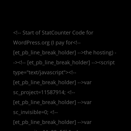
<!-- Start of StatCounter Code for
WordPress.org (I pay for<!--
[et_pb_line_break_holder] -->the hosting) -
-><!-- [et_pb_line_break_holder] --><script
type="text/javascript"><!--
[et_pb_line_break_holder] -->var
sc_project=11587914; <!--
[et_pb_line_break_holder] -->var
sc_invisible=0; <!--
[et_pb_line_break_holder] -->var