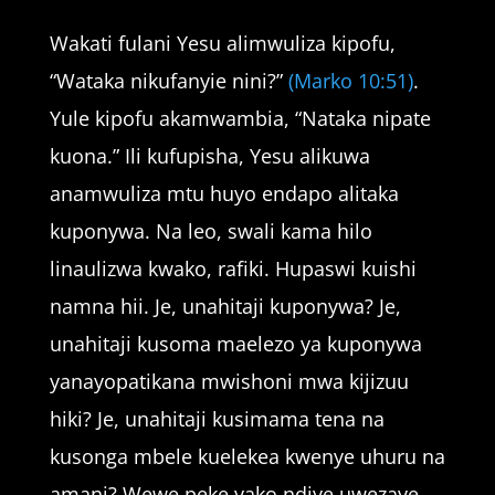
Wakati fulani Yesu alimwuliza kipofu,
“Wataka nikufanyie nini?”
(Marko 10:51)
.
Yule kipofu akamwambia, “Nataka nipate
kuona.” Ili kufupisha, Yesu alikuwa
anamwuliza mtu huyo endapo alitaka
kuponywa. Na leo, swali kama hilo
linaulizwa kwako, rafiki. Hupaswi kuishi
namna hii. Je, unahitaji kuponywa? Je,
unahitaji kusoma maelezo ya kuponywa
yanayopatikana mwishoni mwa kijizuu
hiki? Je, unahitaji kusimama tena na
kusonga mbele kuelekea kwenye uhuru na
amani? Wewe peke yako ndiye uwezaye