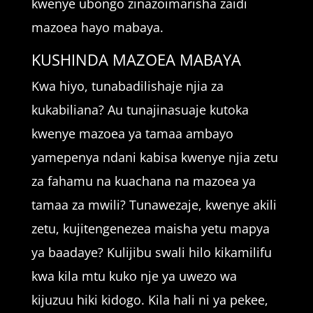
kwenye ubongo zinazoimarisha zaidi
mazoea hayo mabaya.
KUSHINDA MAZOEA MABAYA
Kwa hiyo, tunabadilishaje njia za
kukabiliana? Au tunajinasuaje kutoka
kwenye mazoea ya tamaa ambayo
yamepenya ndani kabisa kwenye njia zetu
za fahamu na kuachana na mazoea ya
tamaa za mwili? Tunawezaje, kwenye akili
zetu, kujitengenezea maisha yetu mapya
ya baadaye? Kulijibu swali hilo kikamilifu
kwa kila mtu kuko nje ya uwezo wa
kijuzuu hiki kidogo. Kila hali ni ya pekee,