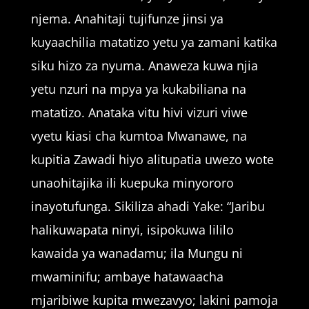
njema. Anahitaji tujifunze jinsi ya
kuyaachilia matatizo yetu ya zamani katika
siku hizo za nyuma. Anaweza kuwa njia
yetu nzuri na mpya ya kukabiliana na
matatizo. Anataka vitu hivi vizuri viwe
vyetu kiasi cha kumtoa Mwanawe, na
kupitia Zawadi hiyo alitupatia uwezo wote
unaohitajika ili kuepuka minyororo
inayotufunga. Sikiliza ahadi Yake: “Jaribu
halikuwapata ninyi, isipokuwa lililo
kawaida ya wanadamu; ila Mungu ni
mwaminifu; ambaye hatawaacha
mjaribiwe kupita mwezavyo; lakini pamoja