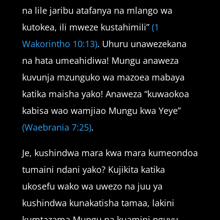
na lile jaribu atafanya na mlango wa
kutokea, ili mweze kustahimili”
(1
Wakorintho 10:13)
. Uhuru unawezekana
na hata umeahidiwa! Mungu anaweza
kuvunja mzunguko wa mazoea mabaya
katika maisha yako! Anaweza “kuwaokoa
kabisa wao wamjiao Mungu kwa Yeye”
(Waebrania 7:25)
.
Je, kushindwa mara kwa mara kumeondoa
tumaini ndani yako? Kujikita katika
ukosefu wako wa uwezo na juu ya
kushindwa kunakatisha tamaa, lakini
kumtazama Mungu na kuamini nguvu