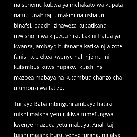
na sehemu kubwa ya mchakato wa kupata
nafuu unahitaji umakini na ushauri
binafsi, baadhi zinaweza kupatikana
mwishoni wa kijuzuu hiki. Lakini hatua ya
kwanza, ambayo hufanana katika njia zote
fanisi kuelekea kwenye hali njema, ni
kutambua kuwa hupaswi kuishi na
mazoea mabaya na kutambua chanzo cha
ufumbuzi wa tatizo.
Tunaye Baba mbinguni ambaye hataki
tuishi maisha yetu tukiwa tumefungwa
kwenye mazoea yetu mabaya. Anahitaji
tuishi maisha huru, yenye furaha, na afya