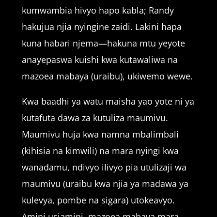
kumwambia hivyo hapo kabla; Randy
hakujua njia nyingine zaidi. Lakini hapa
kuna habari njema—hakuna mtu yeyote
anayepaswa kuishi kwa kutawaliwa na
mazoea mabaya (uraibu), ukiwemo wewe.
Kwa baadhi ya watu maisha yao yote ni ya
kutafuta dawa za kutuliza maumivu.
Maumivu huja kwa namna mbalimbali
(kihisia na kimwili) na mara nyingi kwa
wanadamu, ndivyo ilivyo pia utulizaji wa
maumivu (uraibu kwa njia ya madawa ya
kulevya, pombe na sigara) utokeavyo.
Amini usiamini, mazoea mabaya mara