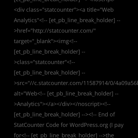
<div class="statcounter"><a title="Web
Analytics"<!-- [et_pb_line_break_holder] --
>href="http://statcounter.com/"
target="_blank"><img<!--
[et_pb_line_break_holder] --
>class="statcounter"<!--
[et_pb_line_break_holder] --
>src="//c.statcounter.com/11587914/0/4a09a56
alt="Web<!-- [et_pb_line_break_holder] --
>Analytics"></a></div></noscript><!--
[et_pb_line_break_holder] --><!-- End of
StatCounter Code for WordPress.org (I pay
for<!-- [et_pb_line_break_holder] -->the