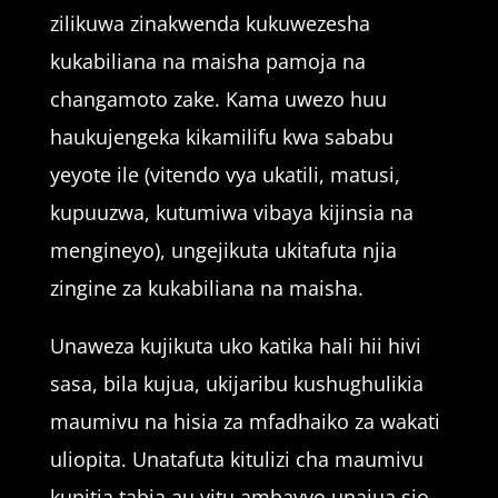
zilikuwa zinakwenda kukuwezesha
kukabiliana na maisha pamoja na
changamoto zake. Kama uwezo huu
haukujengeka kikamilifu kwa sababu
yeyote ile (vitendo vya ukatili, matusi,
kupuuzwa, kutumiwa vibaya kijinsia na
mengineyo), ungejikuta ukitafuta njia
zingine za kukabiliana na maisha.
Unaweza kujikuta uko katika hali hii hivi
sasa, bila kujua, ukijaribu kushughulikia
maumivu na hisia za mfadhaiko za wakati
uliopita. Unatafuta kitulizi cha maumivu
kupitia tabia au vitu ambavyo unajua sio