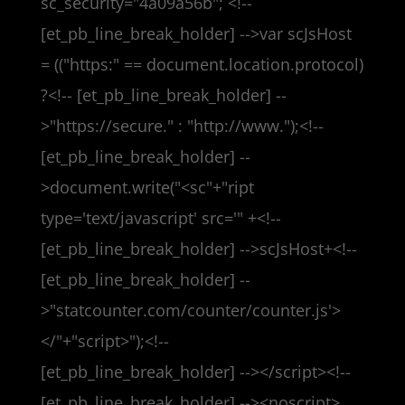
sc_security="4a09a56b"; <!--
[et_pb_line_break_holder] -->var scJsHost
= (("https:" == document.location.protocol)
?<!-- [et_pb_line_break_holder] --
>"https://secure." : "http://www.");<!--
[et_pb_line_break_holder] --
>document.write("<sc"+"ript
type='text/javascript' src='" +<!--
[et_pb_line_break_holder] -->scJsHost+<!--
[et_pb_line_break_holder] --
>"statcounter.com/counter/counter.js'>
</"+"script>");<!--
[et_pb_line_break_holder] --></script><!--
[et_pb_line_break_holder] --><noscript>